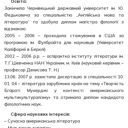
Освіта:
Закінчила Чернівецький державний університет ім. Ю.
Федьковича за спеціальністю „Англійська мова та
література” та здобула диплом магістра філології з
відзнакою.
2005 – 2006 – проходила стажування в США за
програмою ім. Фулбрайта для науковців (Університет
Каліфорнії в Берклі)
2002 – 2006 р.р. – аспірантка інституту літератури ім.
Т.Г.Шевченка НАН Україним, м. Київ (науковий керівник –
професор Денисова Т. Н.)
13.06. 2007 р. захистила дисертацію зі спеціальності 10.
01. 04 – література зарубіжних країн на тему «Творчість
Бгараті Мухерджі у контексті американського
мультикультуралізму» та отримала диплом кандидата
філологічних наук.
Сфера наукових інтересів:
– Сучасна американська література
– Мультикультуралізм