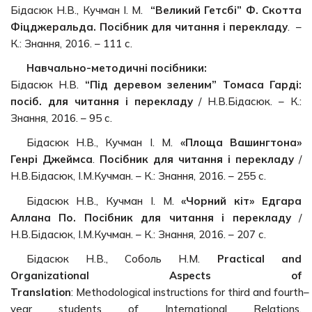
Бідасюк Н.В., Кучман І. М.
“Великий Гетсбі” Ф. Скотта
Фіцджеральда.
Посібник для читання і перекладу
. –
К.: Знання, 2016. – 111 с.
Навчально-методичні посібники:
Бідасюк Н.В.
“Під деревом зеленим” Томаса Гарді:
посіб. для читання і перекладу
/ Н.В.Бідасюк. – К.:
Знання, 2016. – 95 с.
Бідасюк Н.В., Кучман І. М.
«Площа Вашингтона»
Генрі Джеймса
.
Посібник для читання і перекладу
/
Н.В.Бідасюк, І.М.Кучман. – К.: Знання, 2016. – 255 с.
Бідасюк Н.В., Кучман І. М.
«Чорний кіт» Едгара
Аллана По. Посібник для читання і перекладу
/
Н.В.Бідасюк, І.М.Кучман. – К.: Знання, 2016. – 207 с.
Бідасюк Н.В., Соболь Н.М.
Practical and
Organizational Aspects of
Translation
: Methodological instructions for third and fourth–
year students оf International Relations.