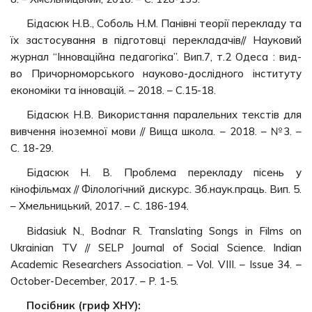
Бідасюк Н.В., Соболь Н.М. Панівні теорії перекладу та
їх застосування в підготовці перекладачів// Науковий
журнал “Інноваційна педагогіка”. Вип.7, т.2 Одеса : вид-
во Причорноморського науково-дослідного інституту
економіки та інновацій. – 2018. – С.15-18.
Бідасюк Н.В. Використання паралельних текстів для
вивчення іноземної мови // Вища школа. – 2018. – №3. –
С. 18-29.
Бідасюк Н. В. Проблема перекладу пісень у
кінофільмах // Філологічний дискурс. Зб.наук.праць. Вип. 5.
– Хмельницький, 2017. – С. 186-194.
Bidasiuk N., Bodnar R. Translating Songs in Films on
Ukrainian TV // SELP Journal of Social Science. Indian
Academic Researchers Association. – Vol. VIII. – Issue 34. –
October-December, 2017. – P. 1-5.
Посібник (гриф ХНУ):