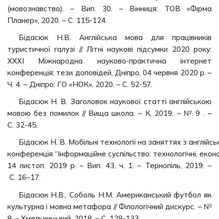
(мовознавство). – Вип. 30. – Вінниця: ТОВ «Фірма
Планер», 2020. – С. 115-124.
Бідасюк Н.В. Англійська мова для працівників
туристичної галузі // Літні наукові підсумки 2020 року:
ХХХІ Міжнародна науково-практична інтернет
конференція: тези доповідей, Дніпро, 04 червня 2020 р. –
Ч. 4. – Дніпро: ГО «НОК», 2020. – С. 52-57.
Бідасюк Н. В. Заголовок наукової статті англійською
мовою без помилок // Вища школа. – К, 2019. – № 9 . –
С. 32-45.
Бідасюк Н. В. Мобільні технології на заняттях з англійсь
конференція “Інформаційне суспільство: технологічні, економ
14 листоп. 2019 р. – Вип. 43, ч. 1. – Тернопіль, 2019. –
С. 16–17.
Бідасюк Н.В., Соболь Н.М. Американський футбол як
культурна і мовна метафора // Філологічний дискурс. – №
8. – Хмельницький, 2018. – С. 128-133.