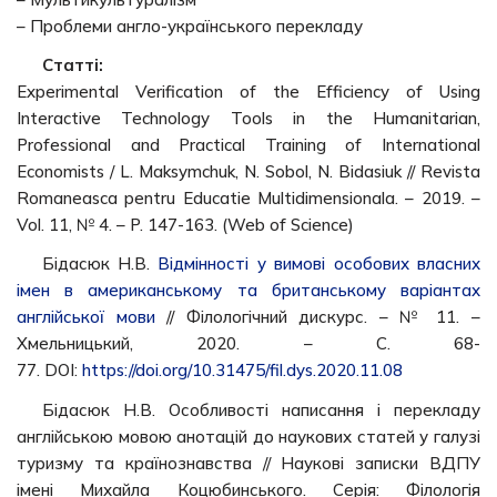
– Проблеми англо-українського перекладу
Статті:
Experimental Verification of the Efficiency of Using
Interactive Technology Tools in the Humanitarian,
Professional and Practical Training of International
Economists / L. Maksymchuk, N. Sobol, N. Bidasiuk // Revista
Romaneasca pentru Educatie Multidimensionala. – 2019. –
Vol. 11, № 4. – P. 147-163. (Web of Science)
Бідасюк Н.В.
Відмінності у вимові особових власних
імен в американському та британському варіантах
англійської мови
// Філологічний дискурс. – № 11. –
Хмельницький, 2020. – С. 68-
77. DOI:
https://doi.org/10.31475/fil.dys.2020.11.08
Бідасюк Н.В. Особливості написання і перекладу
англійською мовою анотацій до наукових статей у галузі
туризму та країнознавства // Наукові записки ВДПУ
імені Михайла Коцюбинського. Серія: Філологія