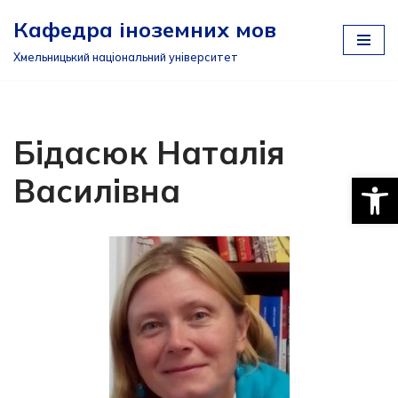
Кафедра іноземних мов
Перейти
Хмельницький національний університет
до
вмісту
Бідасюк Наталія
Відкри
Василівна