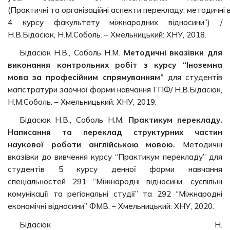
(Практичні та організаційні аспекти перекладу: методичні в
4 курсу факультету міжнародних відносини”) /
Н.В.Бідасюк, Н.М.Соболь. – Хмельницький: ХНУ, 2018.
Бідасюк Н.В., Соболь Н.М.
Методичні вказівки для
виконання контрольних робіт з курсу “Іноземна
мова за професійним спрямуванням”
для студентів
магістратури заочної форми навчання ГПФ/ Н.В.Бідасюк,
Н.М.Соболь. – Хмельницький: ХНУ, 2019.
Бідасюк Н.В., Соболь Н.М.
Практикум перекладу.
Написання та переклад структурних частин
наукової роботи англійською мовою.
Методичні
вказівки до вивчення курсу “Практикум перекладу” для
студентів 5 курсу денної форми навчання
спеціальностей 291 “Міжнародні відносини, суспільні
комунікації та регіональні студії” та 292 “Міжнародні
економічні відносини” ФМВ. – Хмельницький: ХНУ, 2020.
Бідасюк Н.