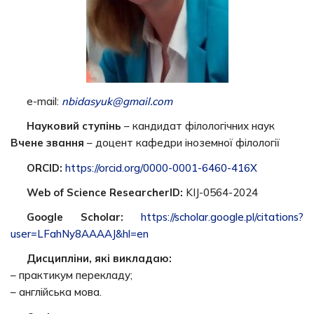
e-mail:
nbidasyuk
@
gmail
.
com
Науковий ступінь
– кандидат філологічних наук
Вчене звання
– доцент кафедри іноземної філології
ORCID:
https://orcid.org/0000-0001-6460-416X
Web of Science ResearcherID:
KIJ-0564-2024
Google Scholar:
https://scholar.google.pl/citations?
user=LFahNy8AAAAJ&hl=en
Дисципліни, які викладаю:
– практикум перекладу;
– англійська мова.