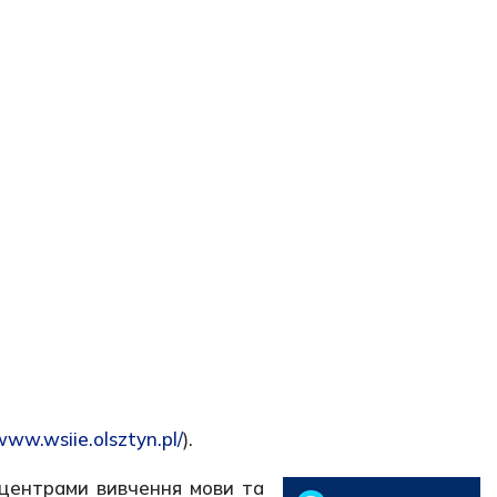
www.wsiie.olsztyn.pl/
).
 центрами вивчення мови та