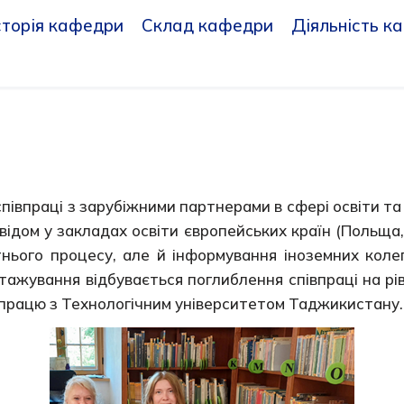
сторія кафедри
Склад кафедри
Діяльність к
півпраці з зарубіжними партнерами в сфері освіти та
свідом у закладах освіти європейських країн (Польща,
ітнього процесу, але й інформування іноземних кол
стажування відбувається поглиблення співпраці на рі
впрацю з Технологічним університетом Таджикистану.