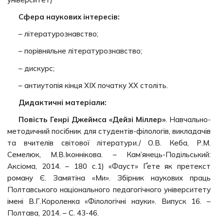
Сфера наукових інтересів:
– літературознавство;
– порівняльне літературознавство;
– дискурс;
– антиутопія кінця ХІХ початку ХХ століть.
Дидактичні матеріали:
Повість Генрі Джеймса «Дейзі Міллер»
. Навчально-
методичний посібник для студентів-філологів, викладачів
та вчителів світової літератури./ О.В. Кеба, Р.М.
Семелюк, М.В.Іконнікова. – Кам’янець-Подільський:
Аксіома, 2014. – 180 с.1) «Фауст» Ґете як претекст
роману Є. Замятіна «Ми». Збірник наукових праць
Полтавського національного педагогічного університету
імені В.Г.Короленка «Філологічні науки». Випуск 16. –
Полтава, 2014. – С. 43-46.