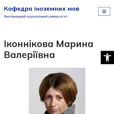
Кафедра іноземних мов
Перейти
Хмельницький національний університет
до
вмісту
Іконнікова Марина
Відкри
Валеріївна