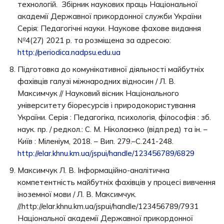
технологій. Збірник наукових праць Національної
академії Державної прикордонної служби України
Серія: Педагогічні науки. Наукове фахове видання
№4(27) 2021 р. та розміщена за адресою:
http://periodica.nadpsu.edu.ua
Підготовка до комунікативної діяльності майбутніх
фахівців галузі міжнародних відносин / Л. В.
Максимчук // Науковий вісник Національного
університету біоресурсів і природокористування
України. Серія : Педагогіка, психологія, філософія : зб.
наук. пр. / редкол.: С. М. Ніколаєнко (відп.ред) та ін. –
Київ : Міленіум, 2018. – Вип. 279.–С.241-248.
http://elar.khnu.km.ua/jspui/handle/123456789/6829
Максимчук Л. В. Інформаційно-аналітична
компетентність майбутніх фахівців у процесі вивчення
іноземної мови / Л. В. Максимчук.
//.http://elar.khnu.km.ua/jspui/handle/123456789/7931
Національної академії Державної прикордонної