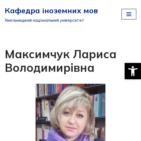
Кафедра іноземних мов
Перейти
Хмельницький національний університет
до
вмісту
Максимчук Лариса
Відкри
Володимирівна