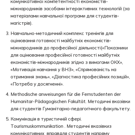
комунікативної компетентності економістів-
міжнародників засобами інтерактивних технологій (за
матеріалами навчальної програми для студентів-
магістрів).
Навчально-методичний комплекс тренінгів для
оцінювання готовності майбутніх економістів-
міжнародників до професійної діяльності(«Показники
для оцінювання професійної готовності майбутніх
економістів-міжнародників згідно з вимогами ОКХ»,
«Мотивація навчання у ВНЗ», «Спрямованість на
отримання знань», «Діагностика професійних позицій»,
«Потреба у досягненні».
Methodische anweisungen für die Fernstudenten der
Humanitar-Pädagogischen Fakultät. Методичні вказівки
для студентів Гуманітарно-педагогічного факультету.
Комунікація в туристичній сфері.
Тourismuskommunikation . Методичні вказівкиз
комунікативних вправдля студентів напряму