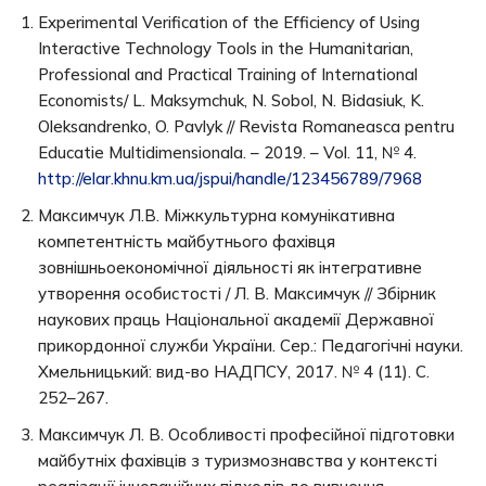
Experimental Verification of the Efficiency of Using
Interactive Technology Tools in the Humanitarian,
Professional and Practical Training of International
Economists/ L. Maksymchuk, N. Sobol, N. Bidasiuk, K.
Oleksandrenko, O. Pavlyk // Revista Romaneasca pentru
Educatie Multidimensionala. – 2019. – Vol. 11, № 4.
http://elar.khnu.km.ua/jspui/handle/123456789/7968
Максимчук Л.В. Міжкультурна комунікативна
компетентність майбутнього фахівця
зовнішньоекономічної діяльності як інтегративне
утворення особистості / Л. В. Максимчук // Збірник
наукових праць Національної академії Державної
прикордонної служби України. Сер.: Педагогічні науки.
Хмельницький: вид-во НАДПСУ, 2017. № 4 (11). С.
252–267.
Максимчук Л. В. Особливості професійної підготовки
майбутніх фахівців з туризмознавства у контексті