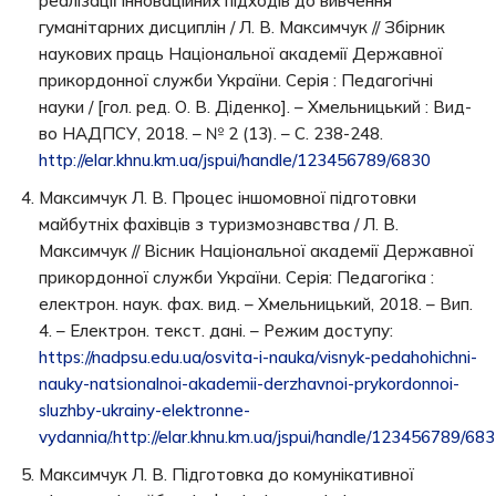
реалізації інноваційних підходів до вивчення
гуманітарних дисциплін / Л. В. Максимчук // Збірник
наукових праць Національної академії Державної
прикордонної служби України. Серія : Педагогічні
науки / [гол. ред. О. В. Діденко]. – Хмельницький : Вид-
во НАДПСУ, 2018. – № 2 (13). – С. 238-248.
http://elar.khnu.km.ua/jspui/handle/123456789/6830
Максимчук Л. В. Процес іншомовної підготовки
майбутніх фахівців з туризмознавства / Л. В.
Максимчук // Вісник Національної академії Державної
прикордонної служби України. Серія: Педагогіка :
електрон. наук. фах. вид. – Хмельницький, 2018. – Вип.
4. – Електрон. текст. дані. – Режим доступу:
https://nadpsu.edu.ua/osvita-i-nauka/visnyk-pedahohichni-
nauky-natsionalnoi-akademii-derzhavnoi-prykordonnoi-
sluzhby-ukrainy-elektronne-
vydannia/.http://elar.khnu.km.ua/jspui/handle/123456789/68
Максимчук Л. В. Підготовка до комунікативної