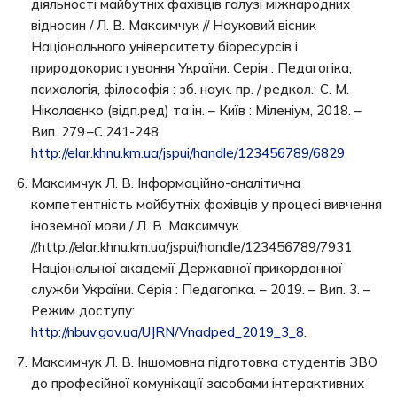
діяльності майбутніх фахівців галузі міжнародних
відносин / Л. В. Максимчук // Науковий вісник
Національного університету біоресурсів і
природокористування України. Серія : Педагогіка,
психологія, філософія : зб. наук. пр. / редкол.: С. М.
Ніколаєнко (відп.ред) та ін. – Київ : Міленіум, 2018. –
Вип. 279.–С.241-248.
http://elar.khnu.km.ua/jspui/handle/123456789/6829
Максимчук Л. В. Інформаційно-аналітична
компетентність майбутніх фахівців у процесі вивчення
іноземної мови / Л. В. Максимчук.
//.http://elar.khnu.km.ua/jspui/handle/123456789/7931
Національної академії Державної прикордонної
служби України. Серія : Педагогіка. – 2019. – Вип. 3. –
Режим доступу:
http://nbuv.gov.ua/UJRN/Vnadped_2019_3_8
.
Максимчук Л. В. Іншомовна підготовка студентів ЗВО
до професійної комунікації засобами інтерактивних