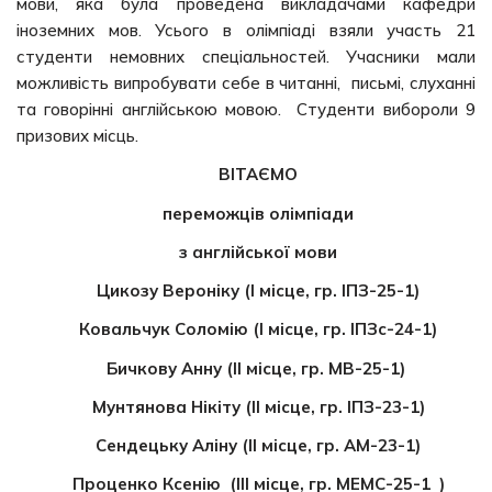
мови, яка була проведена викладачами кафедри
іноземних мов. Усього в олімпіаді взяли участь 21
студенти немовних спеціальностей. Учасники мали
можливість випробувати себе в читанні, письмі, слуханні
та говорінні англійською мовою. Студенти вибороли 9
призових місць.
ВІТАЄМО
переможців олімпіади
з англійської мови
Цикозу Вероніку
(І місце, гр.
ІПЗ-25-1
)
Ковальчук Соломію
(І місце, гр.
ІПЗс-24-1
)
Бичкову Анну
(ІІ місце, гр.
МВ-25-1
)
Мунтянова Нікіту (ІІ місце, гр. ІПЗ-23-1)
Сендецьку Аліну
(ІІ місце, гр.
АМ-23-1
)
Проценко Ксенію
(ІІІ місце, гр.
МЕМС-25-1
)