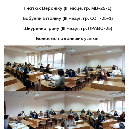
Гнатюк Вероніку
(ІІІ місце, гр.
МВ-25-1
)
Бабуняк Віталіну
(ІІІ місце, гр.
СОП-25-1
)
Шкуренко Ірину (ІІІ місце, гр. ПРАВО-25)
Бажаємо подальших успіхів!