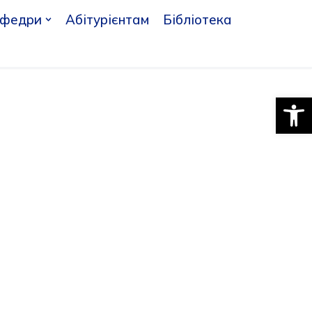
афедри
Абітурієнтам
Бібліотека
Відкри