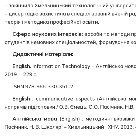
– закінчила Хмельницький технологічний університе
– дисертацію захистила в спеціалізованій вченій ра
теорія і методика професійної освіти.
Сфера наукових інтересів:
засоби та методи пр
студентів немовних спеціальностей, формування ко
Дидактичні матеріали:
English.
Information Technology = Англійська мова. 
2019. – 229 с.
ISBN 978-966-330-351-2
English
: communicative aspects (Англійська мо
напрямів підготовки / О.В. Ємець, О.О. Пасічник, Н.В.
Англійська мова
(English) : методичні вказівк
Пасічник, Н. В. Школяр. – Хмельницький : ХНУ, 2013. –