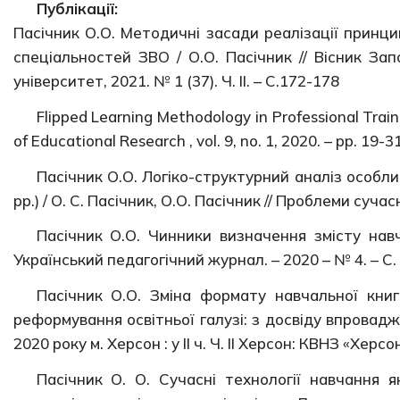
Публікації:
Пасічник О.О. Методичні засади реалізації принц
спеціальностей ЗВО / О.О. Пасічник // Вісник Зап
університет, 2021. № 1 (37). Ч. ІІ. – С.172-178
Flipped Learning Methodology in Professional Traini
of Educational Research , vol. 9, no. 1, 2020. – pp. 19-3
Пасічник О.О. Логіко-структурний аналіз особл
рр.) / О. С. Пасічник, О.О. Пасічник // Проблеми сучас
Пасічник О.О. Чинники визначення змісту навч
Український педагогічний журнал. – 2020 – № 4. – С.
Пасічник О.О. Зміна формату навчальної книги
реформування освітньої галузі: з досвіду впровад
2020 року м. Херсон : у ІІ ч. Ч. ІІ Херсон: КВНЗ «Херс
Пасічник О. О. Сучасні технології навчання 