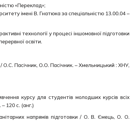
ьністю «Переклад»;
ситету імені В. Гнатюка за спеціальністю 13.00.04 –
активні технології у процесі іншомовної підготовки
ерервної освіти.
/ О.С. Пасічник, О.О. Пасічник. – Хмельницький : ХНУ,
вивчення курсу для студентів молодших курсів всіх
 120 с. (анг.)
анітарних напрямів підготовки / О. В. Ємець, О. О.