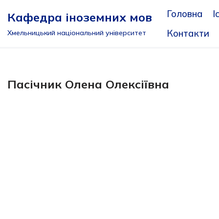
Головна
І
Кафедра іноземних мов
Перейти
Контакти
Хмельницький національний університет
до
вмісту
Пасічник Олена Олексіївна