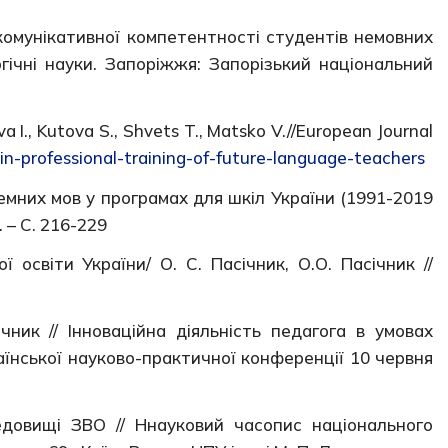
комунікативної компетентності студентів немовних
огічні науки. Запоріжжя: Запорізький національний
a I., Kutova S., Shvets T., Matsko V.//European Journal
in-professional-training-of-future-language-teachers
емних мов у програмах для шкіл України (1991-2019
. – С. 216-229
освіти України/ О. С. Пасічник, О.О. Пасічник //
чник // Інноваційна діяльність педагога в умовах
аїнської науково-практичної конференції 10 червня
редовищі ЗВО // Ннауковий часопис національного