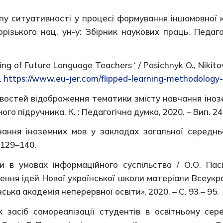
ипу ситуативності у процесі формування іншомовної 
орізького нац. ун-у: Збірник наукових праць. Педаг
ng of Future Language Teachers ‘ / Pasichnyk O., Nikitov
1
https://www.eu-jer.com/flipped-learning-methodology-
ивостей відображення тематики змісту навчання іноз
ного підручника. К. : Педагогічна думка, 2020. – Вип. 24
ання іноземних мов у закладах загальної середньої 
 129–140.
 в умовах інформаційного суспільства / О.О. Пасі
ження ідей Нової української школи матеріали Всеукр
онська академія неперервної освіти», 2020. – С. 93 – 95.
як засіб самореалізації студентів в освітньому се