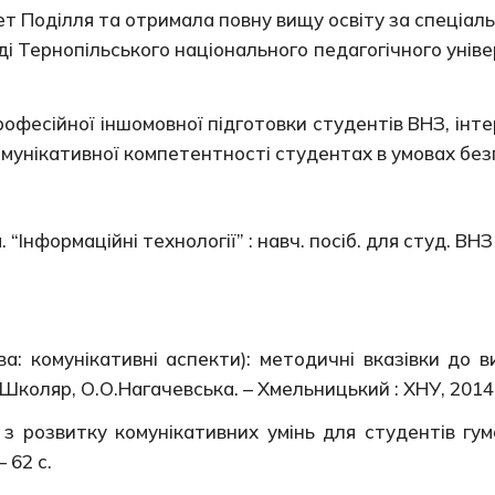
т Поділля та отримала повну вищу освіту за спеціал
ді Тернопільського національного педагогічного універ
офесійної іншомовної підготовки студентів ВНЗ, інтер
мунікативної компетентності студентах в умовах безп
“Інформаційні технології” : навч. посіб. для студ. ВНЗ 
ва: комунікативні аспекти): методичні вказівки до 
 Школяр, О.О.Нагачевська. – Хмельницький : ХНУ, 2014. –
и з розвитку комунікативних умінь для студентів гум
 62 с.