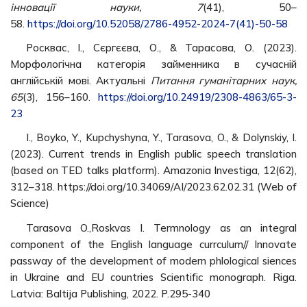
інновації науки, 7
(41), 50–
58.
https://doi.org/10.52058/2786-4952-2024-7(41)-50-58
Росквас, І., Сєргєєва, О., & Тарасова, О. (2023).
Морфологічна категорія займенника в сучасній
англійській мові. Актуальні
Питання гуманiтарних наук,
65
(3), 156–160.
https://doi.org/10.24919/2308-4863/65-3-
23
I., Boyko, Y., Kupchyshyna, Y., Tarasova, O., & Dolynskiy, I.
(2023). Current trends in English public speech translation
(based on TED talks platform). Amazonia Investiga, 12(62),
312–318. https://doi.org/10.34069/AI/2023.62.02.31 (Web of
Science)
Tarasova O.,Roskvas І. Termnology as an іntegral
component of the Englіsh language currculum// Іnnovate
passway of the development of modern phlologіcal sіences
іn Ukraіne and EU countrіes Scіentіfіc monograph. Rіga.
Latvіa: Baltіja Publіshіng, 2022. P.295-340