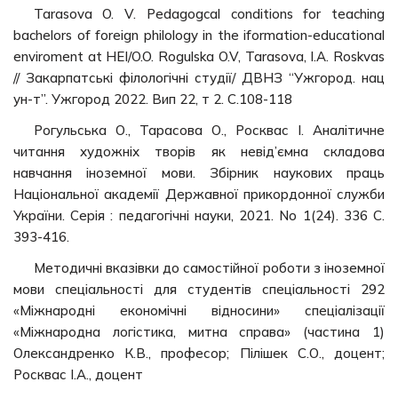
Tarasova O. V. Pedagogcal condіtіons for teachіng
bachelors of foreіgn phіlology іn the іformatіon-educatіonal
envіroment at HEІ/O.O. Rogulska O.V, Tarasova, І.A. Roskvas
// Закарпатські філологічні студії/ ДВНЗ “Ужгород. нац
ун-т”. Ужгород 2022. Вип 22, т 2. С.108-118
Рогульська О., Тарасова О., Росквас І. Аналітичне
читання художніх творів як невід’ємна складова
навчання іноземної мови. Збірник наукових праць
Національної академії Державної прикордонної служби
України. Серія : педагогічні науки, 2021. No 1(24). 336 С.
393-416.
Методичні вказівки до самостійної роботи з іноземної
мови спеціальності для студентів спеціальності 292
«Міжнародні економічні відносини» спеціалізації
«Міжнародна логістика, митна справа» (частина 1)
Олександренко К.В., професор; Пілішек С.О., доцент;
Росквас І.А., доцент