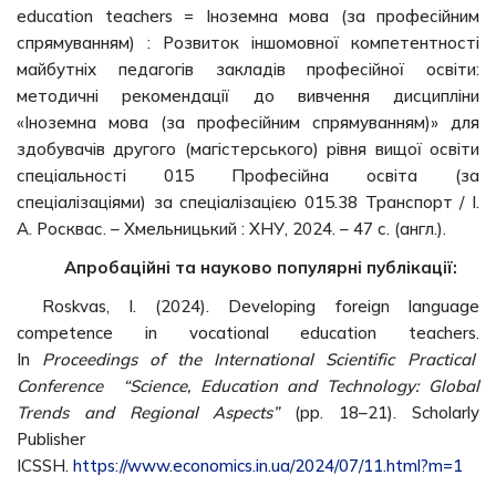
education teachers = Іноземна мова (за професійним
спрямуванням) : Розвиток іншомовної компетентності
майбутніх педагогів закладів професійної освіти:
методичні рекомендації до вивчення дисципліни
«Іноземна мова (за професійним спрямуванням)» для
здобувачів другого (магістерського) рівня вищої освіти
спеціальності 015 Професійна освіта (за
спеціалізаціями) за спеціалізацією 015.38 Транспорт / І.
А. Росквас. – Хмельницький : ХНУ, 2024. – 47 с. (англ.).
Апробаційні та науково популярні публікації:
Roskvas, I. (2024). Developing foreign language
competence in vocational education teachers.
In
Proceedings of the International Scіentіfіс Practical
Conference “Science, Education and Technology: Global
Trends and Regional Aspects”
(pp. 18–21). Scholarly
Publisher
ICSSH.
https://www.economics.in.ua/2024/07/11.html?m=1