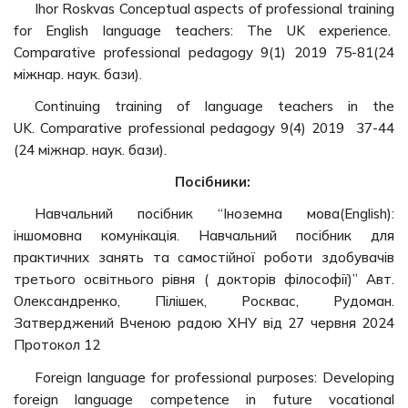
Ihor Roskvas Conceptual aspects of professional training
for English language teachers: The UK experience.
Comparative professional pedagogy 9(1) 2019 75-81(24
міжнар. наук. бази).
Continuing training of language teachers in the
UK. Comparative professional pedagogy 9(4) 2019 37-44
(24 міжнар. наук. бази).
Посібники:
Навчальний посібник “Іноземна мова(English):
іншомовна комунікація. Навчальний посібник для
практичних занять та самостійної роботи здобувачів
третього освітнього рівня ( докторів філософії)” Авт.
Олександренко, Пілішек, Росквас, Рудоман.
Затверджений Вченою радою ХНУ від 27 червня 2024
Протокол 12
Foreign language for professional purposes: Developing
foreign language competence in future vocational