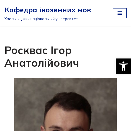
Кафедра іноземних мов
Перейти
Хмельницький національний університет
до
вмісту
Росквас Ігор
Відкри
Анатолійович