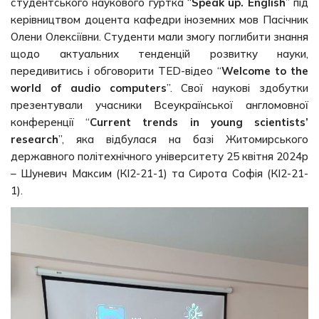
студентського наукового гуртка “
Speak up. English
” під
керівництвом доцента кафедри іноземних мов Пасічник
Олени Олексіївни. Студенти мали змогу поглибити знання
щодо актуальних тенденцій розвитку науки,
передивитись і обговорити TED-відео “
Welcome to the
world of audio computers
”. Свої наукові здобутки
презентували учасники Всеукраїнської англомовної
конференції “
Current trends in young scientists’
research
”, яка відбулася на базі Житомирського
державного політехнічного університету 25 квітня 2024р
– Шуневич Максим (КІ2-21-1) та Сирота Софія (КІ2-21-
1).