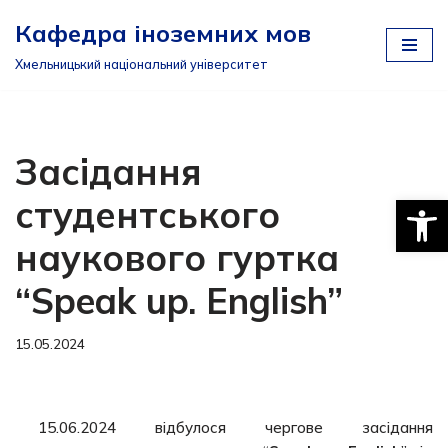
Кафедра іноземних мов
Перейти
Хмельницький національний університет
до
вмісту
Засідання
Відкри
студентського
наукового гуртка
“Speak up. English”
15.05.2024
15.06.2024 відбулося чергове засідання