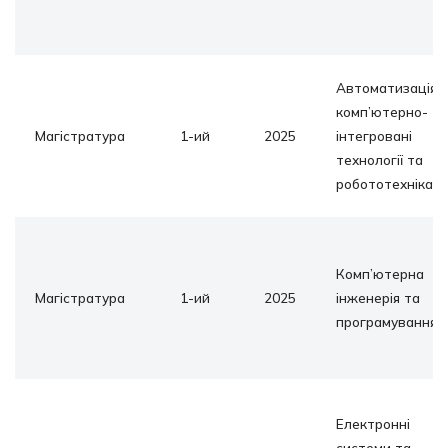
Автоматизація
комп’ютерно-
Магістратура
1-ий
2025
інтегровані
технології та
робототехніка
Комп’ютерна
Магістратура
1-ий
2025
інженерія та
програмування
Електронні
системи та